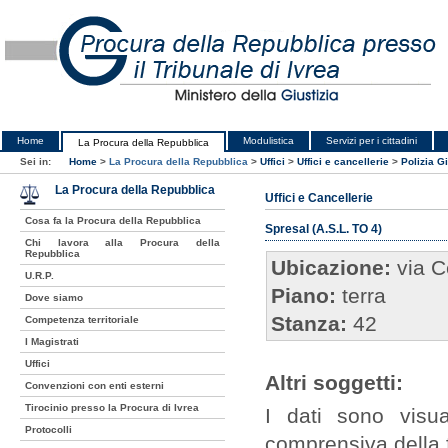
Home
Modulistica
Servizi per i cittadini
La Procura della Repubblica
Sei in:
Home
>
La Procura della Repubblica
>
Uffici
>
Uffici e cancellerie
>
Polizia Gi
La Procura della Repubblica
Uffici e Cancellerie
Cosa fa la Procura della Repubblica
Spresal (A.S.L. TO 4)
Chi lavora alla Procura della
Repubblica
Ubicazione:
via C
U.R.P.
Piano:
terra
Dove siamo
Stanza:
42
Competenza territoriale
I Magistrati
Uffici
Altri soggetti:
Convenzioni con enti esterni
Tirocinio presso la Procura di Ivrea
I dati sono visua
Protocolli
comprensiva della 