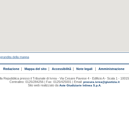
ngrandita della mappa
Redazione
|
Mappa del sito
|
Accessibilità
|
Note legali
|
Amministrazione
la Repubblica presso il Tribunale di Ivrea - Via Cesare Pavese 4 - Edificio A - Scala 1 - 1001
Centralino: 0125/284256 | Fax: 0125/425001 | Email:
procura.ivrea@giustizia.it
Sito web realizzato da
Aste Giudiziarie Inlinea S.p.A.