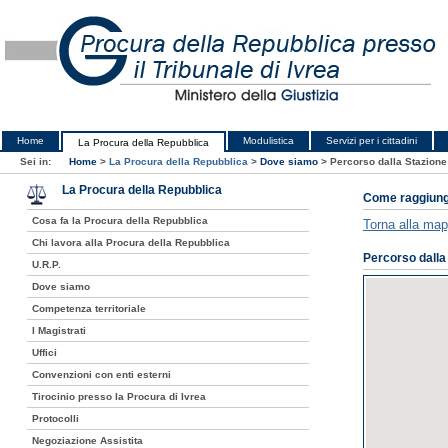
Home
Modulistica
Servizi per i cittadini
La Procura della Repubblica
Sei in:
Home
>
La Procura della Repubblica
>
Dove siamo
>
Percorso dalla Stazione
La Procura della Repubblica
Come raggiung
Cosa fa la Procura della Repubblica
Torna alla ma
Chi lavora alla Procura della Repubblica
Percorso dalla
U.R.P.
Dove siamo
Competenza territoriale
I Magistrati
Uffici
Convenzioni con enti esterni
Tirocinio presso la Procura di Ivrea
Protocolli
Negoziazione Assistita