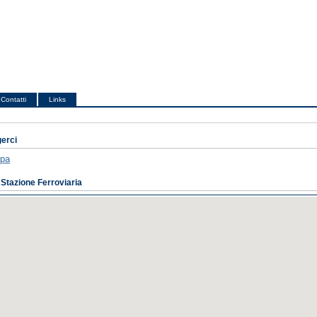
Contatti
Links
erci
ppa
 Stazione Ferroviaria