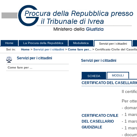
Home
La Procura della Repubblica
Modulistica
Servizi per i cittadini
Sei in:
Home
>
Servizi per i cittadini
>
Come fare per...
>
Certificato Civile del Casell
Servizi per i cittadini
Servizi per i cittadini
Come fare per ...
MODULI
SCHEDA
CERTIFICATO DEL CASELLARIO
Il certi
Per ott
- doman
- 1 mar
CERTIFICATO CIVILE
- 1 marc
DEL CASELLARIO
GIUDIZIALE
- 1 marc
- docum