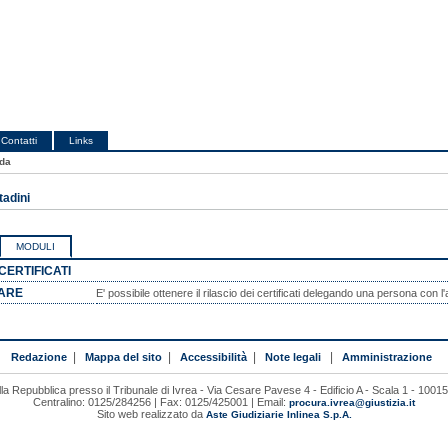
Contatti
Links
eda
tadini
MODULI
CERTIFICATI
ARE
E' possibile ottenere il rilascio dei certificati delegando una persona con 
Redazione
|
Mappa del sito
|
Accessibilità
|
Note legali
|
Amministrazione
la Repubblica presso il Tribunale di Ivrea - Via Cesare Pavese 4 - Edificio A - Scala 1 - 1001
Centralino: 0125/284256 | Fax: 0125/425001 | Email:
procura.ivrea@giustizia.it
Sito web realizzato da
Aste Giudiziarie Inlinea S.p.A.