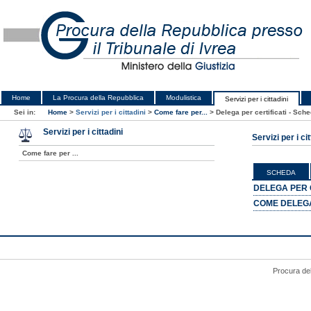
Home
La Procura della Repubblica
Modulistica
Servizi per i cittadini
Sei in:
Home
>
Servizi per i cittadini
>
Come fare per...
>
Delega per certificati - Sch
Servizi per i cittadini
Servizi per i cit
Come fare per ...
SCHEDA
DELEGA PER 
COME DELEG
Procura del