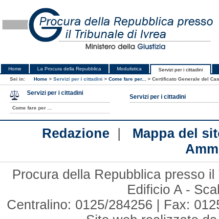
Home
La Procura della Repubblica
Modulistica
Servizi per i cittadini
Sei in:
Home
>
Servizi per i cittadini
>
Come fare per...
>
Certificato Generale del Cas
Servizi per i cittadini
Servizi per i cittadini
Come fare per ...
|
Redazione
Mappa del sit
Ammi
Procura della Repubblica presso il 
Edificio A - Sc
Centralino: 0125/284256 | Fax: 012